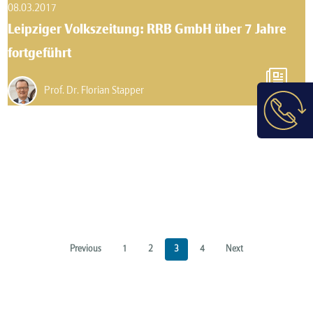
08.03.2017
Leipziger Volkszeitung: RRB GmbH über 7 Jahre
fortgeführt
Prof. Dr. Florian Stapper
Previous
1
2
3
4
Next