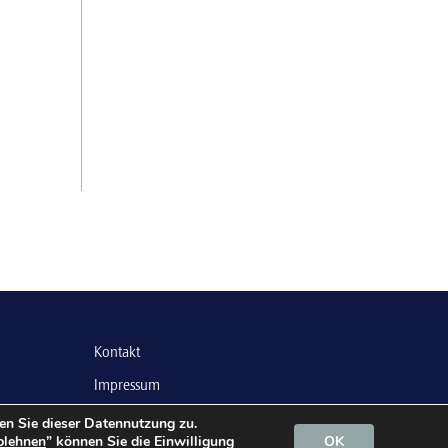
Kontakt
Impressum
Datenschutz
men Sie dieser Datennutzung zu.
blehnen
” können Sie die Einwilligung
OK