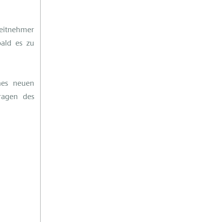
eitnehmer
bald es zu
nes neuen
ragen des