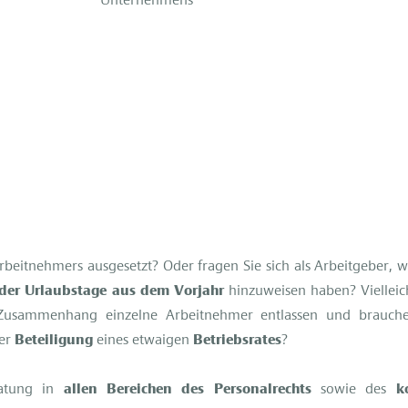
Unternehmens
rbeitnehmers ausgesetzt? Oder fragen Sie sich als Arbeitgeber, wi
 der Urlaubstage aus dem Vorjahr
hinzuweisen haben? Viellei
 Zusammenhang einzelne Arbeitnehmer entlassen und brauch
er
Beteiligung
eines etwaigen
Betriebsrates
?
atung in
allen Bereichen des Personalrechts
sowie des
k