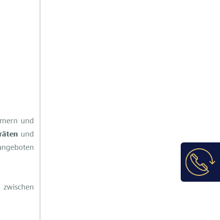
hmern und
räten
und
ngeboten
zwischen