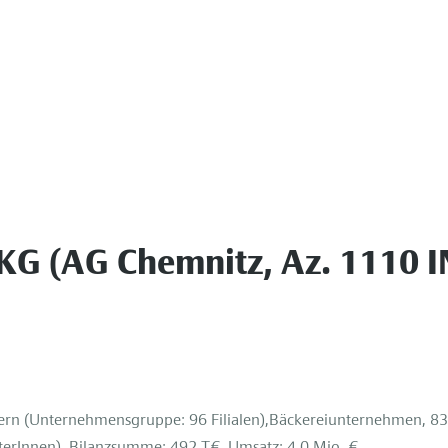
KG (AG Chemnitz, Az. 1110 I
yern (Unternehmensgruppe: 96 Filialen),Bäckereiunternehmen, 8
erInnen), Bilanzsumme: 492 T€, Umsatz: 4,0 Mio. €