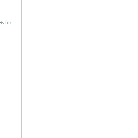
r
is für