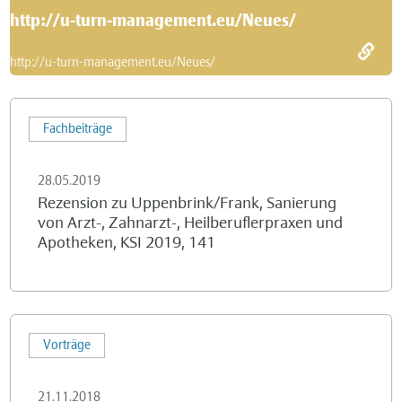
http://u-turn-management.eu/Neues/
http://u-turn-management.eu/Neues/
Rezension
Fachbeiträge
zu
Uppenbrink/Frank,
28.05.2019
Sanierung
Rezension zu Uppenbrink/Frank, Sanierung
von
von Arzt-, Zahnarzt-, Heilberuflerpraxen und
Arzt-,
Apotheken, KSI 2019, 141
Zahnarzt-,
Heilberuflerpraxen
und
Perspektiven
Apotheken,
Vorträge
aus
KSI
der
2019,
21.11.2018