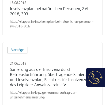
16.08.2018
Personen,
Insolvenzplan bei natürlichen Personen, ZVI
ZVI
2018, 303
2018,
https://stapper.in/insolvenzplan-bei-natuerlichen-personen-
303
zvi-2018-303/
Sanierung
Vorträge
aus
der
21.06.2018
Insolvenz
Sanierung aus der Insolvenz durch
durch
Betriebsfortführung, übertragende Sanierung
Betriebsfortführung,
und Insolvenzplan, Fachkreis für Insolvenzrecht
übertragende
des Leipziger Anwaltsverein e.V.
Sanierung
https://stapper.in/leipziger-sommervortrag-zur-
und
unternehmenssanierung/
Insolvenzplan,