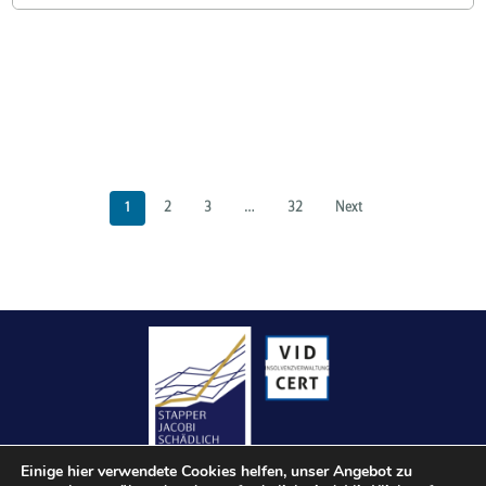
Fachkreis
für
Insolvenzrecht
des
Leipziger
Anwaltsverein
e.V.
1
2
3
…
32
Next
Einige hier verwendete Cookies helfen, unser Angebot zu