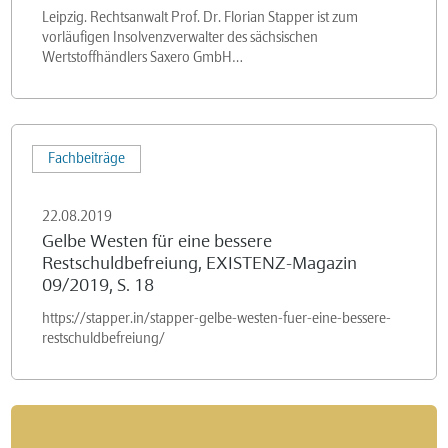
Leipzig. Rechtsanwalt Prof. Dr. Florian Stapper ist zum
vorläufigen Insolvenzverwalter des sächsischen
Wertstoffhändlers Saxero GmbH…
Gelbe
Fachbeiträge
Westen
für
22.08.2019
eine
Gelbe Westen für eine bessere
bessere
Restschuldbefreiung, EXISTENZ-Magazin
Restschuldbefreiung,
09/2019, S. 18
EXISTENZ-
https://stapper.in/stapper-gelbe-westen-fuer-eine-bessere-
Magazin
restschuldbefreiung/
09/2019,
S.
18