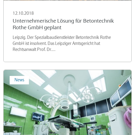
12.10.2018
Unternehmerische Lösung für Betontechnik
Rothe GmbH geplant
Leipzig. Der Spezialbaudienstleister Betontechnik Rothe
GmbH ist insolvent. Das Leipziger Amtsgericht hat
Rechtsanwalt Prof. Dr.…
MedServ
News
GmbH
wird
in
Eigenverwaltung
saniert