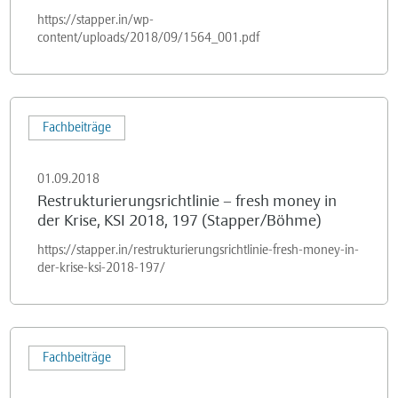
5/2018,
https://stapper.in/wp-
S.
content/uploads/2018/09/1564_001.pdf
48
Restrukturierungsrichtlinie
Fachbeiträge
–
fresh
01.09.2018
money
Restrukturierungsrichtlinie – fresh money in
in
der Krise, KSI 2018, 197 (Stapper/Böhme)
der
https://stapper.in/restrukturierungsrichtlinie-fresh-money-in-
Krise,
der-krise-ksi-2018-197/
KSI
2018,
197
Insolvenzplan
(Stapper/Böhme)
Fachbeiträge
bei
natürlichen