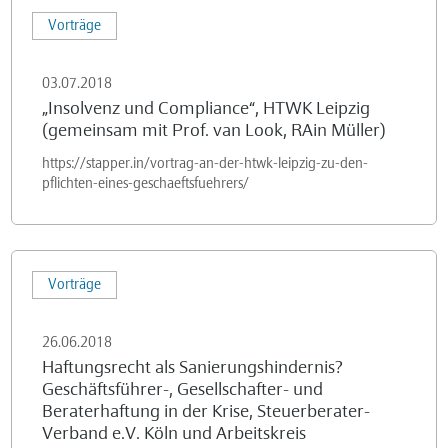
„Insolvenz
Lusatia
Vorträge
und
(Leipzig)
Compliance“,
03.07.2018
HTWK
„Insolvenz und Compliance“, HTWK Leipzig
Leipzig
(gemeinsam mit Prof. van Look, RAin Müller)
(gemeinsam
https://stapper.in/vortrag-an-der-htwk-leipzig-zu-den-
mit
pflichten-eines-geschaeftsfuehrers/
Prof.
van
Look,
Haftungsrecht
RAin
Vorträge
als
Müller)
Sanierungshindernis?
26.06.2018
Geschäftsführer-,
Haftungsrecht als Sanierungshindernis?
Gesellschafter-
Geschäftsführer-, Gesellschafter- und
und
Beraterhaftung in der Krise, Steuerberater-
Beraterhaftung
Verband e.V. Köln und Arbeitskreis