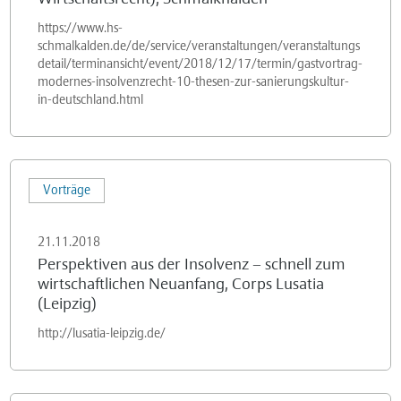
Schmalkhalden
https://www.hs-
(Fakultät
schmalkalden.de/de/service/veranstaltungen/veranstaltungs
detail/terminansicht/event/2018/12/17/termin/gastvortrag-
für
modernes-insolvenzrecht-10-thesen-zur-sanierungskultur-
Wirtschaftsrecht),
in-deutschland.html
Schmalkhalden
Perspektiven
Vorträge
aus
der
21.11.2018
Insolvenz
Perspektiven aus der Insolvenz – schnell zum
–
wirtschaftlichen Neuanfang, Corps Lusatia
schnell
(Leipzig)
zum
http://lusatia-leipzig.de/
wirtschaftlichen
Neuanfang,
Corps