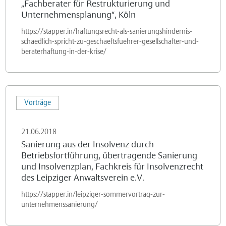
„Fachberater für Restrukturierung und
in
Unternehmensplanung“, Köln
der
https://stapper.in/haftungsrecht-als-sanierungshindernis-
Krise,
schaedlich-spricht-zu-geschaeftsfuehrer-gesellschafter-und-
Steuerberater-
beraterhaftung-in-der-krise/
Verband
e.V.
Köln
Sanierung
Vorträge
und
aus
Arbeitskreis
der
21.06.2018
„Fachberater
Insolvenz
Sanierung aus der Insolvenz durch
für
durch
Betriebsfortführung, übertragende Sanierung
Restrukturierung
Betriebsfortführung,
und Insolvenzplan, Fachkreis für Insolvenzrecht
und
übertragende
des Leipziger Anwaltsverein e.V.
Unternehmensplanung“,
Sanierung
https://stapper.in/leipziger-sommervortrag-zur-
Köln
und
unternehmenssanierung/
Insolvenzplan,