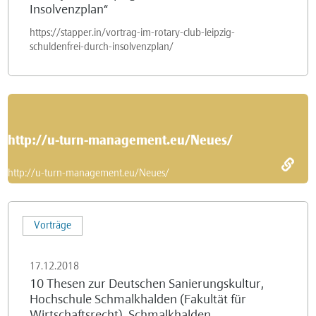
„Schuldenfrei
Insolvenzplan“
durch
https://stapper.in/vortrag-im-rotary-club-leipzig-
Insolvenzplan“
schuldenfrei-durch-insolvenzplan/
http://u-turn-management.eu/Neues/
http://u-turn-management.eu/Neues/
10
Vorträge
Thesen
zur
17.12.2018
Deutschen
10 Thesen zur Deutschen Sanierungskultur,
Sanierungskultur,
Hochschule Schmalkhalden (Fakultät für
Hochschule
Wirtschaftsrecht), Schmalkhalden