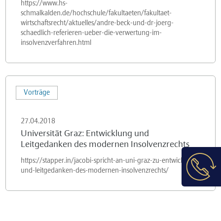
im
https://www.hs-
schmalkalden.de/hochschule/fakultaeten/fakultaet-
Insolvenz(antrags-)verfahren,
wirtschaftsrecht/aktuelles/andre-beck-und-dr-joerg-
Hochschule
schaedlich-referieren-ueber-die-verwertung-im-
insolvenzverfahren.html
Schmalkhalden
(Fakultät
für
Universität
Wirtschaftsrecht),
Vorträge
Graz:
Schmalkhalden
Entwicklung
27.04.2018
und
Universität Graz: Entwicklung und
Leitgedanken
Leitgedanken des modernen Insolvenzrechts
des
https://stapper.in/jacobi-spricht-an-uni-graz-zu-entwicklung-
modernen
und-leitgedanken-des-modernen-insolvenzrechts/
Insolvenzrechts