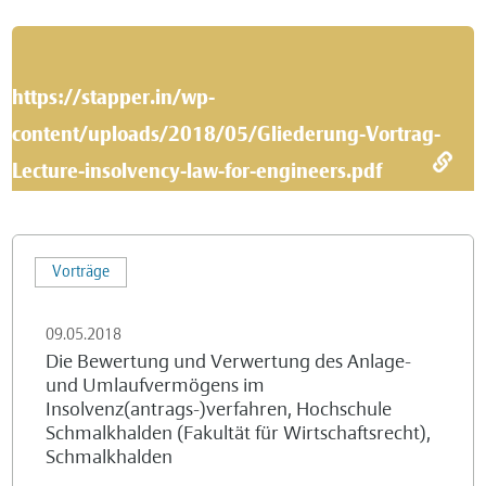
Fachkreis
für
Insolvenzrecht
https://stapper.in/wp-
des
content/uploads/2018/05/Gliederung-Vortrag-
Leipziger
Anwaltsverein
Lecture-insolvency-law-for-engineers.pdf
e.V.
Die
Vorträge
Bewertung
und
09.05.2018
Verwertung
Die Bewertung und Verwertung des Anlage-
des
und Umlaufvermögens im
Anlage-
Insolvenz(antrags-)verfahren, Hochschule
und
Schmalkhalden (Fakultät für Wirtschaftsrecht),
Schmalkhalden
Umlaufvermögens