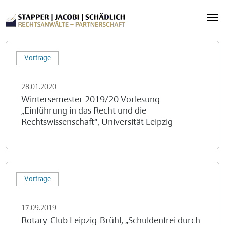
Wintersemester
Vorträge
2019/20
Vorlesung
28.01.2020
„Einführung
Wintersemester 2019/20 Vorlesung
in
„Einführung in das Recht und die
das
Rechtswissenschaft“, Universität Leipzig
Recht
und
die
Rotary-
Rechtswissenschaft“,
Vorträge
Club
Universität
Leipzig-
Leipzig
17.09.2019
Brühl,
Rotary-Club Leipzig-Brühl, „Schuldenfrei durch