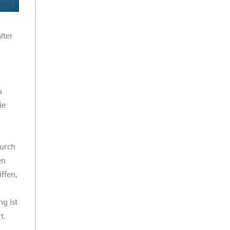
lter
s
ie
durch
en
ffen,
g ist
t.