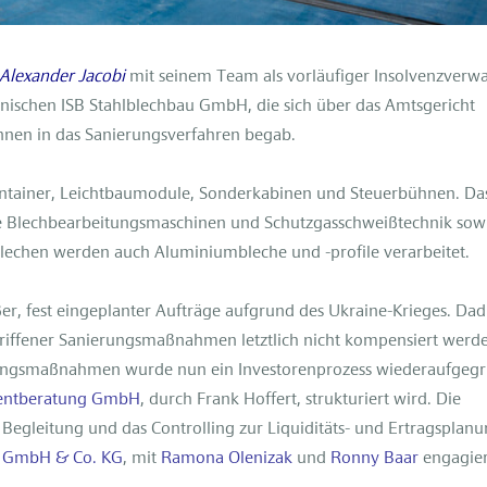
 Alexander Jacobi
mit seinem Team als vorläufiger Insolvenzverwa
nischen ISB Stahlblechbau GmbH, die sich über das Amtsgericht
:innen in das Sanierungsverfahren begab.
ontainer, Leichtbaumodule, Sonderkabinen und Steuerbühnen. Da
e Blechbearbeitungsmaschinen und Schutzgasschweißtechnik sow
blechen werden auch Aluminiumbleche und -profile verarbeitet.
oßer, fest eingeplanter Aufträge aufgrund des Ukraine-Krieges. Da
griffener Sanierungsmaßnahmen letztlich nicht kompensiert werd
erungsmaßnahmen wurde nun ein Investorenprozess wiederaufgegri
mentberatung GmbH
, durch Frank Hoffert, strukturiert wird. Die
 Begleitung und das Controlling zur Liquiditäts- und Ertragsplanun
r GmbH & Co. KG
, mit
Ramona Olenizak
und
Ronny Baar
engagier