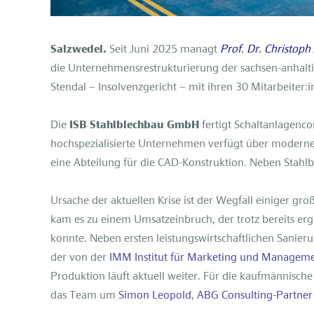
Salzwedel.
Seit Juni 2025 managt
Prof. Dr. Christoph
die Unternehmensrestrukturierung der sachsen-anhalti
Stendal – Insolvenzgericht – mit ihren 30 Mitarbeiter
Die
ISB Stahlblechbau GmbH
fertigt Schaltanlagenc
hochspezialisierte Unternehmen verfügt über modern
eine Abteilung für die CAD-Konstruktion. Neben Stahl
Ursache der aktuellen Krise ist der Wegfall einiger gr
kam es zu einem Umsatzeinbruch, der trotz bereits er
konnte. Neben ersten leistungswirtschaftlichen Sani
der von der
IMM Institut für Marketing und Manage
Produktion läuft aktuell weiter. Für die kaufmännische
das Team um
Simon Leopold
,
ABG Consulting-Partne