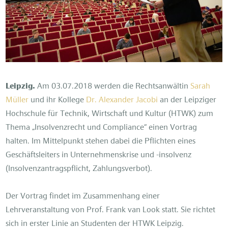
Leipzig.
Am 03.07.2018 werden die Rechtsanwältin
Sarah
Müller
und ihr Kollege
Dr. Alexander Jacobi
an der Leipziger
Hochschule für Technik, Wirtschaft und Kultur (HTWK) zum
Thema „Insolvenzrecht und Compliance“ einen Vortrag
halten. Im Mittelpunkt stehen dabei die Pflichten eines
Geschäftsleiters in Unternehmenskrise und -insolvenz
(Insolvenzantragspflicht, Zahlungsverbot).
Der Vortrag findet im Zusammenhang einer
Lehrveranstaltung von Prof. Frank van Look statt. Sie richtet
sich in erster Linie an Studenten der HTWK Leipzig.