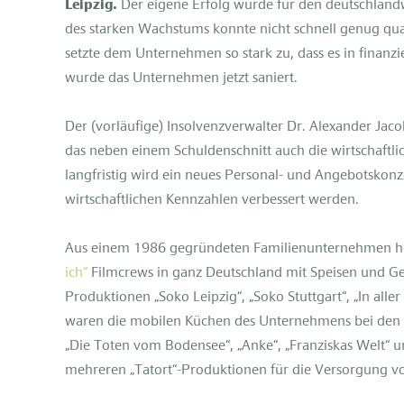
Leipzig.
Der eigene Erfolg wurde für den deutschlandw
des starken Wachstums konnte nicht schnell genug qual
setzte dem Unternehmen so stark zu, dass es in finanz
wurde das Unternehmen jetzt saniert.
Der (vorläufige) Insolvenzverwalter Dr. Alexander Ja
das neben einem Schuldenschnitt auch die wirtschaftli
langfristig wird ein neues Personal- und Angebotskonze
wirtschaftlichen Kennzahlen verbessert werden.
Aus einem 1986 gegründeten Familienunternehmen h
ich“
Filmcrews in ganz Deutschland mit Speisen und Ge
Produktionen „Soko Leipzig“, „Soko Stuttgart“, „In all
waren die mobilen Küchen des Unternehmens bei den S
„Die Toten vom Bodensee“, „Anke“, „Franziskas Welt“ u
mehreren „Tatort“-Produktionen für die Versorgung vo