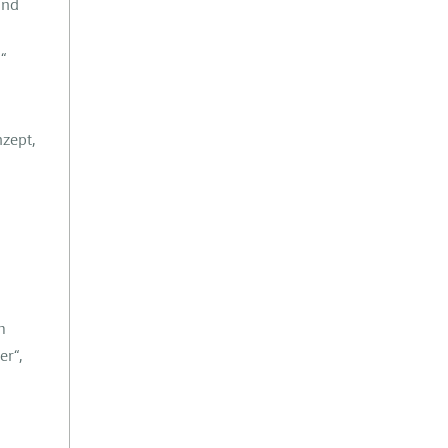
und
“
zept,
m
er“,