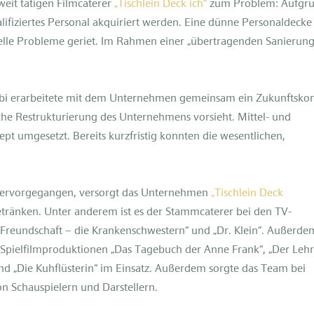
eit tätigen Filmcaterer
„Tischlein Deck ich“
zum Problem: Aufgr
ifiziertes Personal akquiriert werden. Eine dünne Personaldecke
ielle Probleme geriet. Im Rahmen einer „übertragenden Sanierung
cobi erarbeitete mit dem Unternehmen gemeinsam ein Zukunftskon
che Restrukturierung des Unternehmens vorsieht. Mittel- und
pt umgesetzt. Bereits kurzfristig konnten die wesentlichen,
ervorgegangen, versorgt das Unternehmen
„Tischlein Deck
tränken. Unter anderem ist es der Stammcaterer bei den TV-
er Freundschaft – die Krankenschwestern“ und „Dr. Klein“. Außerde
pielfilmproduktionen „Das Tagebuch der Anne Frank“, „Der Lehr
nd „Die Kuhflüsterin“ im Einsatz. Außerdem sorgte das Team bei
n Schauspielern und Darstellern.