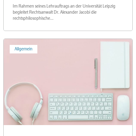
Im Rahmen seines Lehrauftrags an der Universität Leipzig
begleitet Rechtsanwalt Dr. Alexander Jacobi die
rechtsphilosophische…
Wir
Allgemein
stellen
ein:
Insolvenzsachbearbeiter
(m
|
w
|
d)