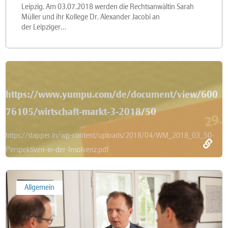
Leipzig. Am 03.07.2018 werden die Rechtsanwältin Sarah
Müller und ihr Kollege Dr. Alexander Jacobi an
der Leipziger…
https://www.yumpu.com/de/document/view/600
76105/wirtschaft-markt-3-2018/50
https://stapper.in/wp-content/uploads/2018/04/WM_2018_03_50-
Perspektiven-in-der-Insolvenz.pdf
Schädlich
Allgemein
spricht
in
Köln