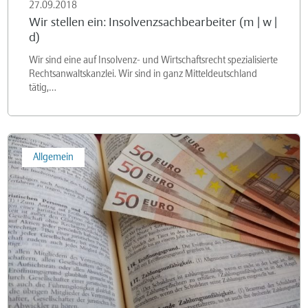
27.09.2018
Wir stellen ein: Insolvenzsachbearbeiter (m | w |
d)
Wir sind eine auf Insolvenz- und Wirtschaftsrecht spezialisierte
Rechtsanwaltskanzlei. Wir sind in ganz Mitteldeutschland
tätig,…
Restrukturierungsrichtlinie
Allgemein
–
Frisches
Geld
in
der
Unternehmenskrise