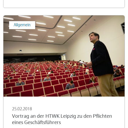
Methodenlehre
Vortrag
Allgemein
an
der
HTWK
Leipzig
zu
den
Pflichten
eines
Geschäftsführers
25.02.2018
Vortrag an der HTWK Leipzig zu den Pflichten
eines Geschäftsführers