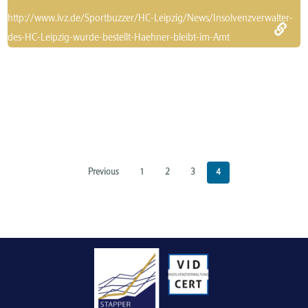
http://www.lvz.de/Sportbuzzer/HC-Leipzig/News/Insolvenzverwalter-
des-HC-Leipzig-wurde-bestellt-Haehner-bleibt-im-Amt
Previous
1
2
3
4